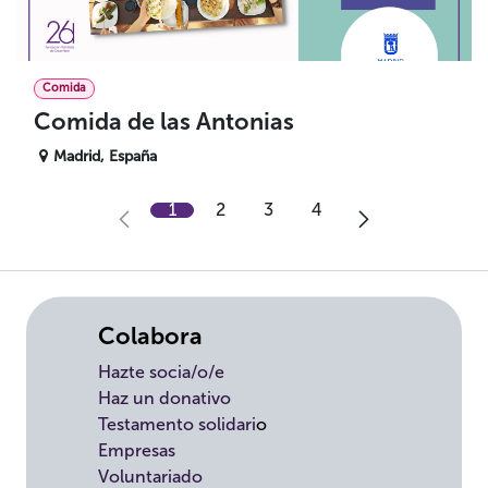
Comida
Comida de las Antonias
Madrid
,
España
1
2
3
4
Colabora
Hazte socia/o/e
Haz un donativo
Testamento solidari
o
Empresas
Voluntariado