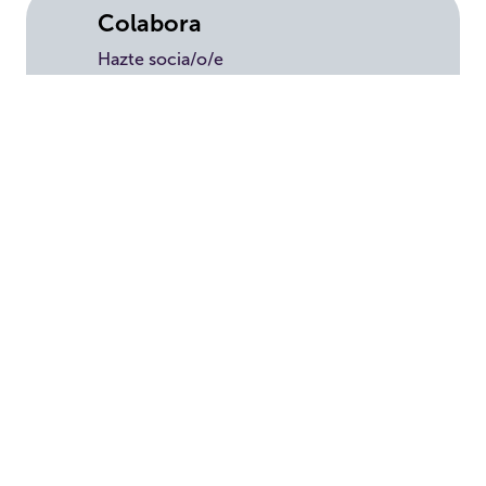
Colabora
Hazte socia/o/e
Haz un donativo
Testamento solidari
o
Empresas
Voluntariado
Tienda solidaria
Transparencia
Convenios
Política de privacidad
Aviso Legal
Política de cookies
Panel de cookies
Canal del Informante