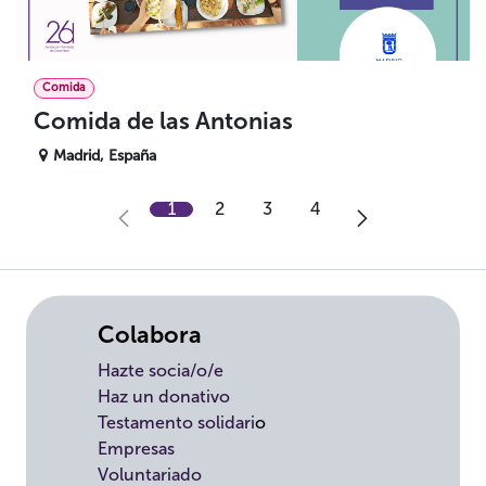
Comida
Comida de las Antonias
Madrid
,
España
1
2
3
4
Colabora
Hazte socia/o/e
Haz un donativo
Testamento solidari
o
Empresas
Voluntariado