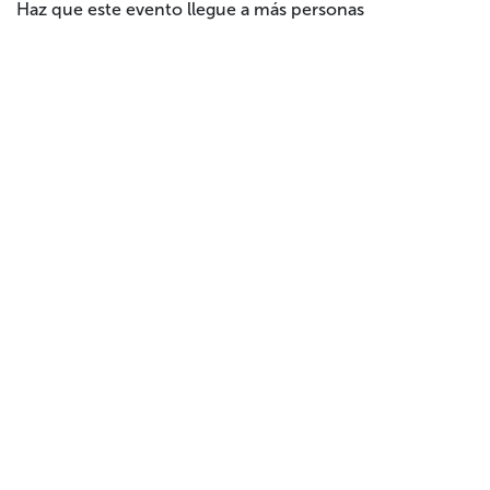
Haz que este evento llegue a más personas
Colabora
Hazte socia/o/e
Haz un donativo
Testamento solidari
o
Empresas
Voluntariado
Tienda solidaria