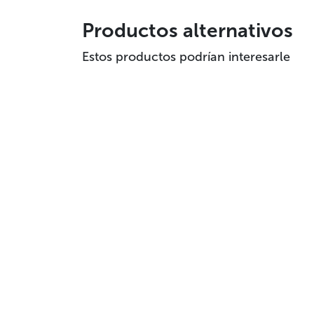
Productos alternativos
Estos productos podrían interesarle
Transparencia
Contacto
Convenios
Galicia
Política de privacidad
Prensa
Aviso Legal
Trabaja con nosotr
Política de cookies
Panel de cookies
Canal del Informante