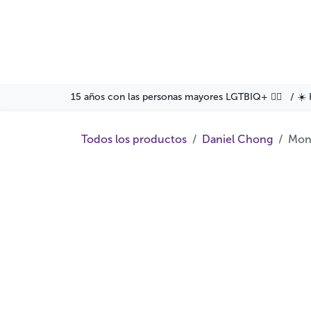
Ir al contenido
Agenda
Servicios
Fo
15 años con las personas mayores LGTBIQ+ 🏳️‍🌈 / ☀️ 
Todos los productos
Daniel Chong
Mon