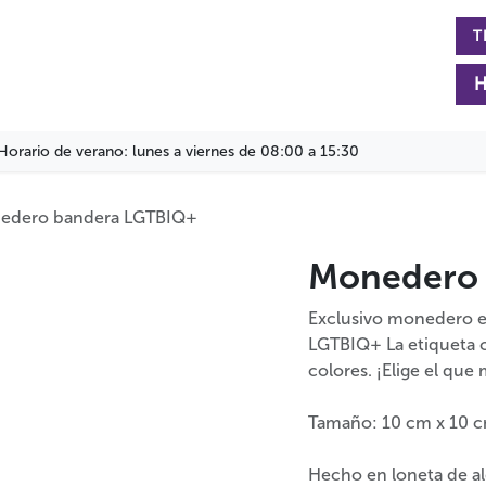
T
rmación
La Fundación
Actualidad
Colabora
H
Horario de verano: lunes a viernes de 08:00 a 15:30
edero bandera LGTBIQ+
Monedero 
Exclusivo monedero el
LGTBIQ+ La etiqueta c
colores. ¡Elige el que 
Tamaño: 10 cm x 10 
Hecho en loneta de al