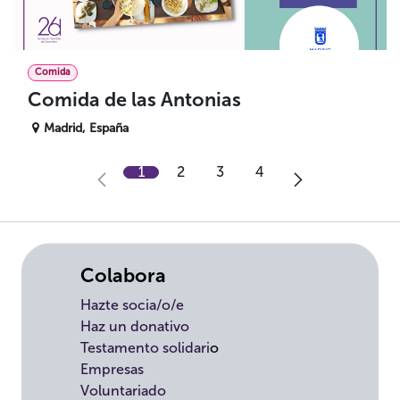
Comida
Comida de las Antonias
Madrid
,
España
1
2
3
4
Colabora
Hazte socia/o/e
Haz un donativo
Testamento solidari
o
Empresas
Voluntariado