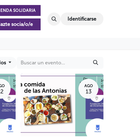
IENDA SOLIDARIA
Identificarse
azte socia/o/e
dos
GO
AGO
12
13