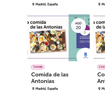
Madrid
,
España
Ma
AGO
20
Comida
Com
Comida de las
Co
Antonias
An
Madrid
,
España
Ma