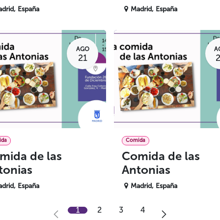
drid
,
España
Madrid
,
España
AGO
A
21
ida
Comida
mida de las
Comida de las
tonias
Antonias
drid
,
España
Madrid
,
España
1
2
3
4