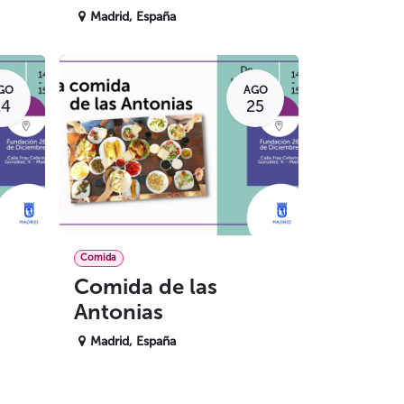
Madrid
,
España
GO
AGO
24
25
Comida
Comida de las
Antonias
Madrid
,
España