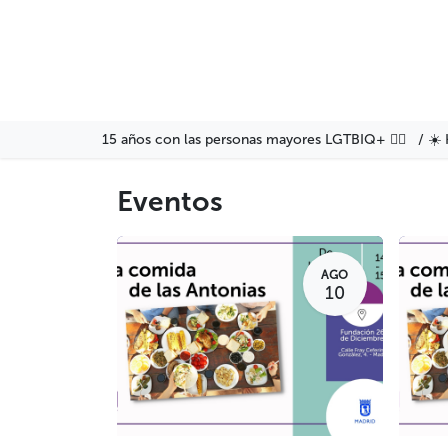
Ir al contenido
Agenda
Servicios
Fo
15 años con las personas mayores LGTBIQ+ 🏳️‍🌈 / ☀️ 
Eventos
AGO
10