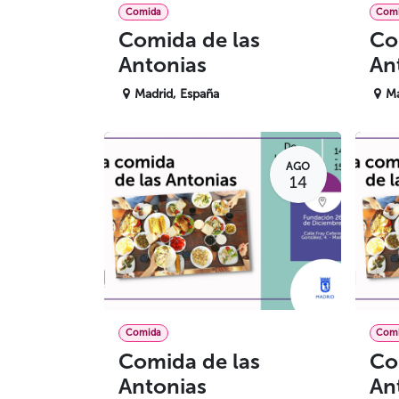
Comida
Com
Comida de las
Co
Antonias
An
Madrid
,
España
Ma
AGO
14
Comida
Com
Comida de las
Co
Antonias
An