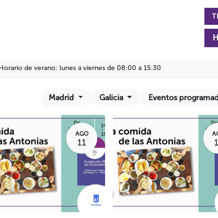
T
rmación
La Fundación
Actualidad
Colabora
H
Horario de verano: lunes a viernes de 08:00 a 15:30
Madrid
Galicia
Eventos programa
AGO
A
11