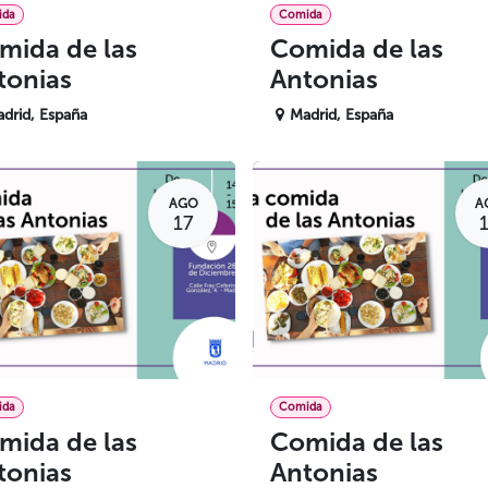
ida
Comida
mida de las
Comida de las
tonias
Antonias
drid
,
España
Madrid
,
España
AGO
A
17
ida
Comida
mida de las
Comida de las
tonias
Antonias