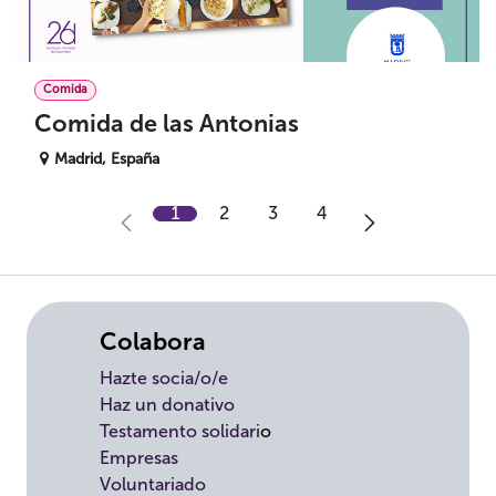
Comida
Comida de las Antonias
Madrid
,
España
1
2
3
4
Colabora
Hazte socia/o/e
Haz un donativo
Testamento solidari
o
Empresas
Voluntariado