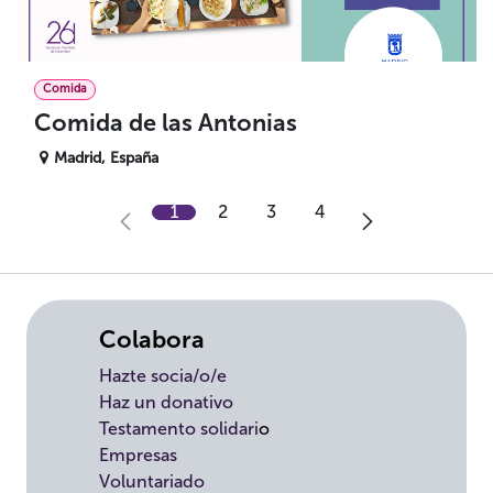
Comida
Comida de las Antonias
Madrid
,
España
1
2
3
4
Colabora
Hazte socia/o/e
Haz un donativo
Testamento solidari
o
Empresas
Voluntariado