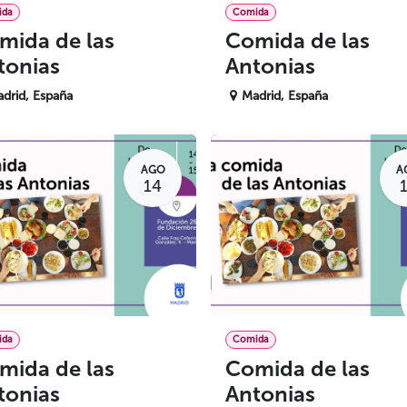
ida
Comida
mida de las
Comida de las
tonias
Antonias
drid
,
España
Madrid
,
España
AGO
A
14
ida
Comida
mida de las
Comida de las
tonias
Antonias