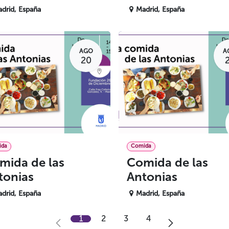
drid
,
España
Madrid
,
España
AGO
A
20
ida
Comida
mida de las
Comida de las
tonias
Antonias
drid
,
España
Madrid
,
España
1
2
3
4