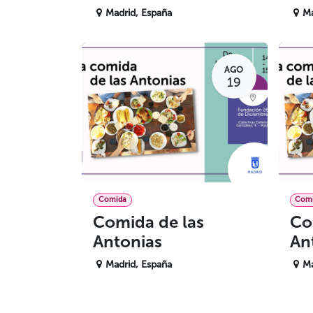
Madrid
,
España
Ma
AGO
19
Comida
Com
Comida de las
Co
Antonias
An
Madrid
,
España
Ma