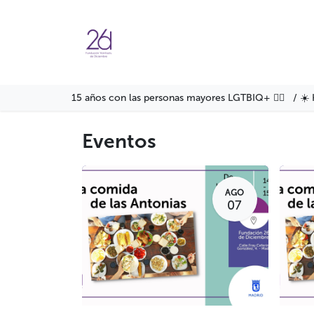
Ir al contenido
Agenda
Servicios
Formació
15 años con las personas mayores LGTBIQ+ 🏳️‍🌈 / ☀️ 
Eventos
AGO
07