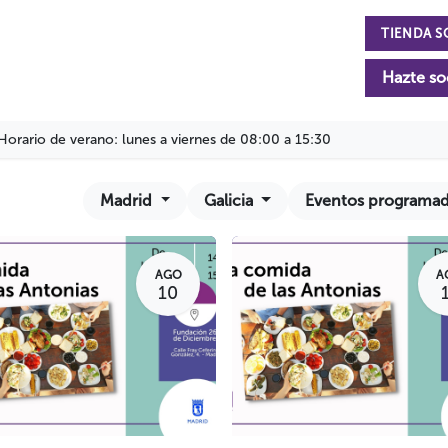
TIENDA S
n
La Fundación
Actualidad
Colabora
Hazte so
Horario de verano: lunes a viernes de 08:00 a 15:30
Madrid
Galicia
Eventos programa
AGO
A
10