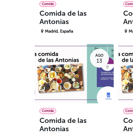
Comida
Com
Comida de las
Co
Antonias
An
Madrid
,
España
Ma
AGO
13
Comida
Com
Comida de las
Co
Antonias
An