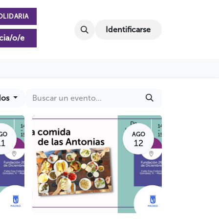
OLIDARIA
Identificarse
cia/o/e
dos
GO
AGO
11
12