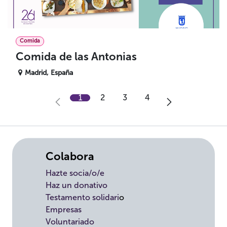
Comida
Comida de las Antonias
Madrid
,
España
1
2
3
4
Colabora
Hazte socia/o/e
Haz un donativo
Testamento solidari
o
Empresas
Voluntariado