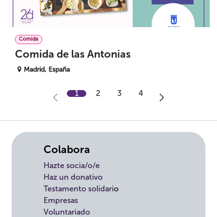
Comida
Comida de las Antonias
Madrid
,
España
1
2
3
4
Colabora
Hazte socia/o/e
Haz un donativo
Testamento solidari
o
Empresas
Voluntariado