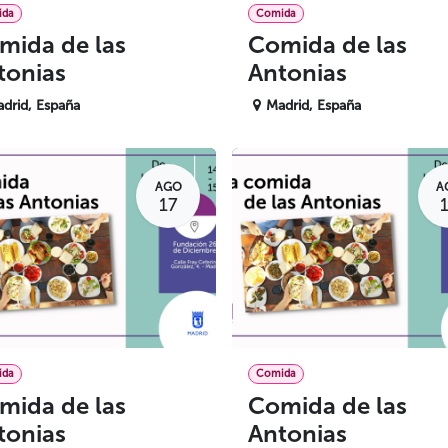
ida
Comida
mida de las
Comida de las
tonias
Antonias
drid
,
España
Madrid
,
España
AGO
A
17
ida
Comida
mida de las
Comida de las
tonias
Antonias