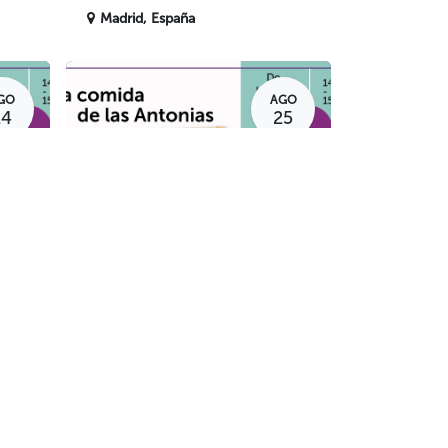
Madrid
,
España
GO
AGO
24
25
Comida
Comida de las
Antonias
Madrid
,
España