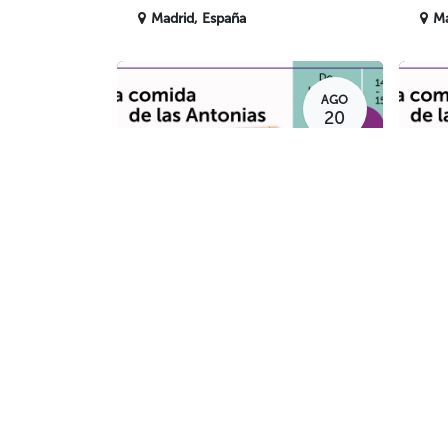
Madrid
,
España
Ma
AGO
20
Comida
Com
Comida de las
Co
Antonias
An
Madrid
,
España
Ma