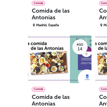
Comida
Com
Comida de las
Co
Antonias
An
Madrid
,
España
Ma
AGO
14
Comida
Com
Comida de las
Co
Antonias
An