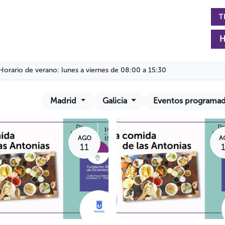
T
rmación
La Fundación
Actualidad
Colabora
H
Horario de verano: lunes a viernes de 08:00 a 15:30
Madrid
Galicia
Eventos programa
AGO
A
11