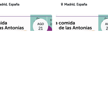
drid
,
España
Madrid
,
España
AGO
A
21
ida
Comida
mida de las
Comida de las
tonias
Antonias
drid
,
España
Madrid
,
España
1
2
3
4