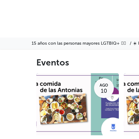
Ir al contenido
Agenda
Servicios
Fo
15 años con las personas mayores LGTBIQ+ 🏳️‍🌈 / ☀️ 
Eventos
AGO
10