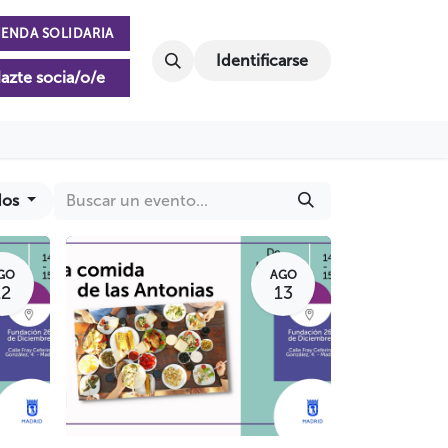
IENDA SOLIDARIA
Identificarse
azte socia/o/e
dos
GO
AGO
12
13