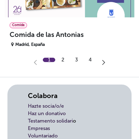
Comida
Comida de las Antonias
Madrid
,
España
1
2
3
4
Colabora
Hazte socia/o/e
Haz un donativo
Testamento solidari
o
Empresas
Voluntariado