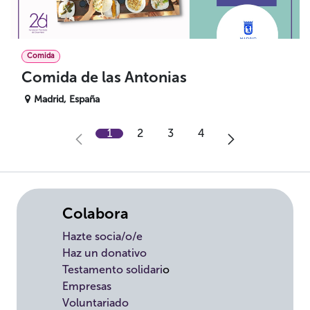
Comida
Comida de las Antonias
Madrid
,
España
1
2
3
4
Colabora
Hazte socia/o/e
Haz un donativo
Testamento solidari
o
Empresas
Voluntariado