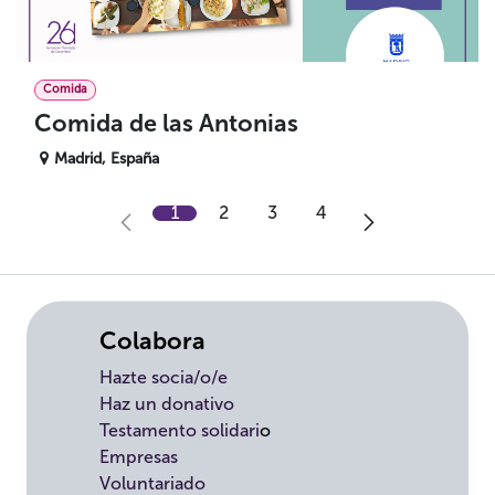
Comida
Comida de las Antonias
Madrid
,
España
1
2
3
4
Colabora
Hazte socia/o/e
Haz un donativo
Testamento solidari
o
Empresas
Voluntariado