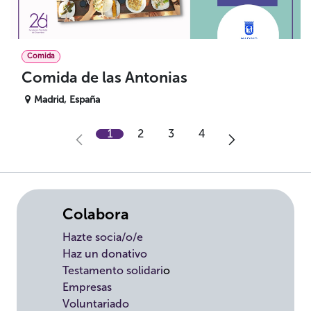
Comida
Comida de las Antonias
Madrid
,
España
1
2
3
4
Colabora
Hazte socia/o/e
Haz un donativo
Testamento solidari
o
Empresas
Voluntariado