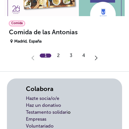
Comida
Comida de las Antonias
Madrid
,
España
1
2
3
4
Colabora
Hazte socia/o/e
Haz un donativo
Testamento solidari
o
Empresas
Voluntariado