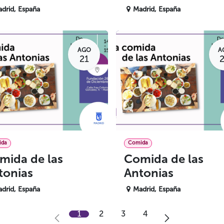
drid
,
España
Madrid
,
España
AGO
A
21
ida
Comida
mida de las
Comida de las
tonias
Antonias
drid
,
España
Madrid
,
España
1
2
3
4