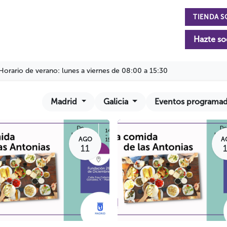
TIENDA S
n
La Fundación
Actualidad
Colabora
Hazte so
Horario de verano: lunes a viernes de 08:00 a 15:30
Madrid
Galicia
Eventos programa
AGO
A
11