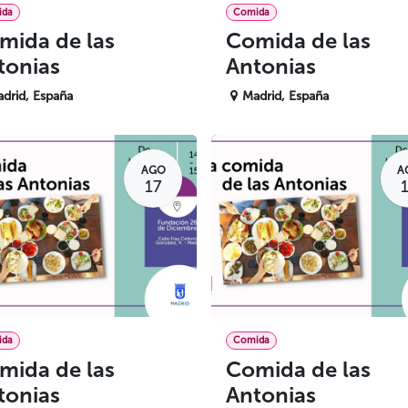
ida
Comida
mida de las
Comida de las
tonias
Antonias
drid
,
España
Madrid
,
España
AGO
A
17
ida
Comida
mida de las
Comida de las
tonias
Antonias