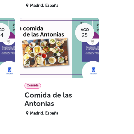
Madrid
,
España
GO
AGO
24
25
Comida
Comida de las
Antonias
Madrid
,
España