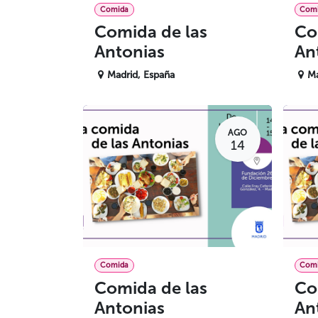
Comida
Com
Comida de las
Co
Antonias
An
Madrid
,
España
Ma
AGO
14
Comida
Com
Comida de las
Co
Antonias
An