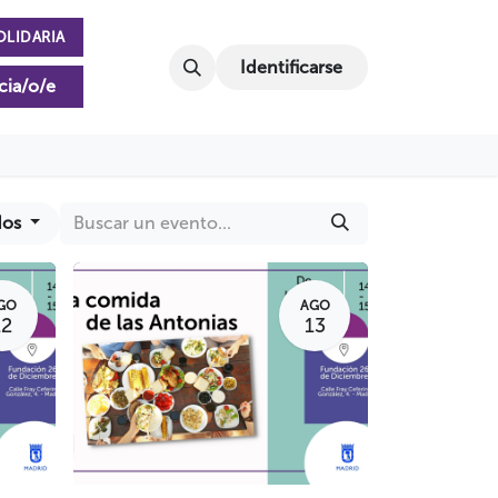
OLIDARIA
Identificarse
cia/o/e
dos
GO
AGO
12
13