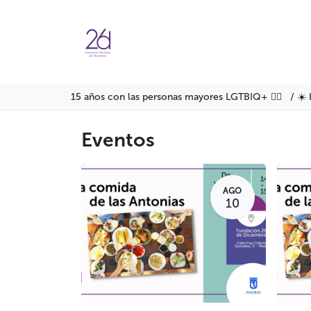
Ir al contenido
Agenda
Servicios
Formació
15 años con las personas mayores LGTBIQ+ 🏳️‍🌈 / ☀️ 
Eventos
AGO
10