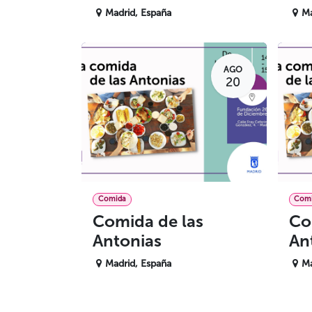
Madrid
,
España
Ma
AGO
20
Comida
Com
Comida de las
Co
Antonias
An
Madrid
,
España
Ma