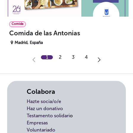
Comida
Comida de las Antonias
Madrid
,
España
1
2
3
4
Colabora
Hazte socia/o/e
Haz un donativo
Testamento solidari
o
Empresas
Voluntariado