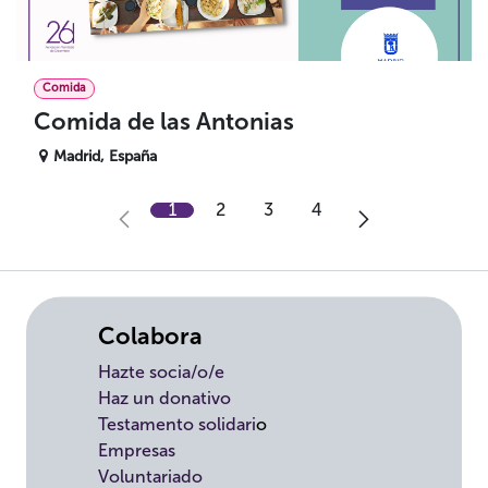
Comida
Comida de las Antonias
Madrid
,
España
1
2
3
4
Colabora
Hazte socia/o/e
Haz un donativo
Testamento solidari
o
Empresas
Voluntariado