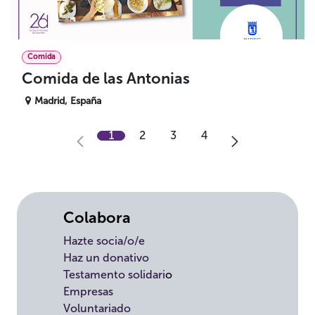
Comida
Comida de las Antonias
Madrid
,
España
1
2
3
4
Colabora
Hazte socia/o/e
Haz un donativo
Testamento solidari
o
Empresas
Voluntariado