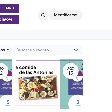
OLIDARIA
Identificarse
cia/o/e
dos
GO
AGO
12
13