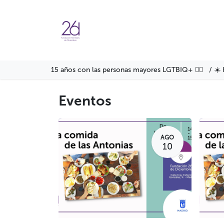
Ir al contenido
Agenda
Servicios
Formació
15 años con las personas mayores LGTBIQ+ 🏳️‍🌈 / ☀️ 
Eventos
AGO
10