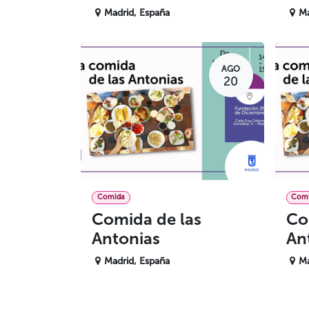
Madrid
,
España
Ma
AGO
20
Comida
Com
Comida de las
Co
Antonias
An
Madrid
,
España
Ma