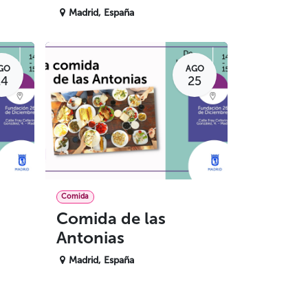
Madrid
,
España
GO
AGO
24
25
Comida
Comida de las
Antonias
Madrid
,
España