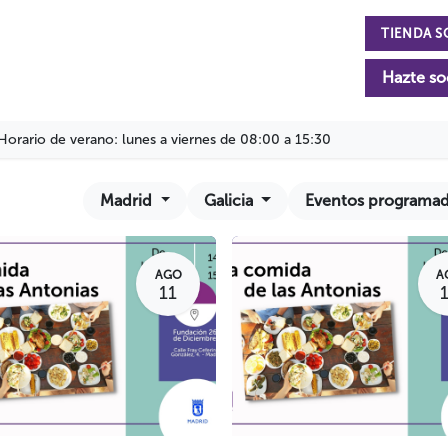
TIENDA S
n
La Fundación
Actualidad
Colabora
Hazte so
Horario de verano: lunes a viernes de 08:00 a 15:30
Madrid
Galicia
Eventos programa
AGO
A
11