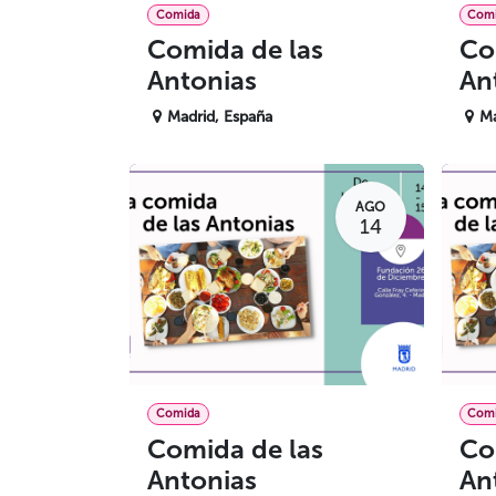
Comida
Com
Comida de las
Co
Antonias
An
Madrid
,
España
Ma
AGO
14
Comida
Com
Comida de las
Co
Antonias
An