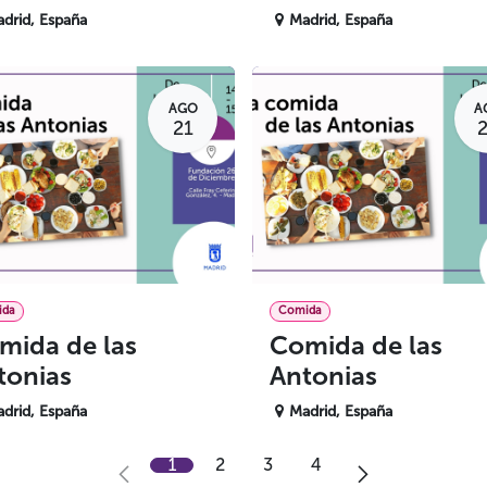
drid
,
España
Madrid
,
España
AGO
A
21
ida
Comida
mida de las
Comida de las
tonias
Antonias
drid
,
España
Madrid
,
España
1
2
3
4