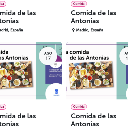
ida
Comida
mida de las
Comida de las
tonias
Antonias
drid
,
España
Madrid
,
España
AGO
A
17
ida
Comida
mida de las
Comida de las
tonias
Antonias