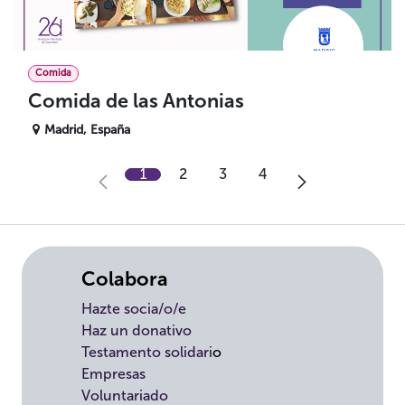
Comida
Comida de las Antonias
Madrid
,
España
1
2
3
4
Colabora
Hazte socia/o/e
Haz un donativo
Testamento solidari
o
Empresas
Voluntariado