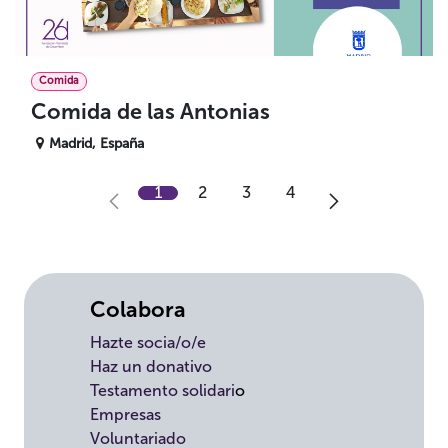
Comida
Comida de las Antonias
Madrid
,
España
1
2
3
4
Colabora
Hazte socia/o/e
Haz un donativo
Testamento solidari
o
Empresas
Voluntariado