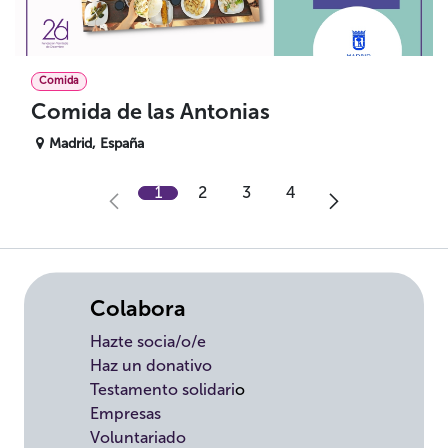
Comida
Comida de las Antonias
Madrid
,
España
1
2
3
4
Colabora
Hazte socia/o/e
Haz un donativo
Testamento solidari
o
Empresas
Voluntariado