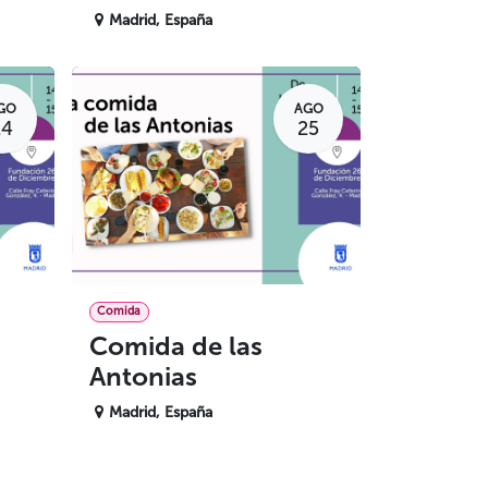
Madrid
,
España
GO
AGO
24
25
Comida
Comida de las
Antonias
Madrid
,
España