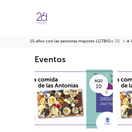
Ir al contenido
Agenda
Servicios
Formació
15 años con las personas mayores LGTBIQ+ 🏳️‍🌈 / ☀️ 
Eventos
AGO
10