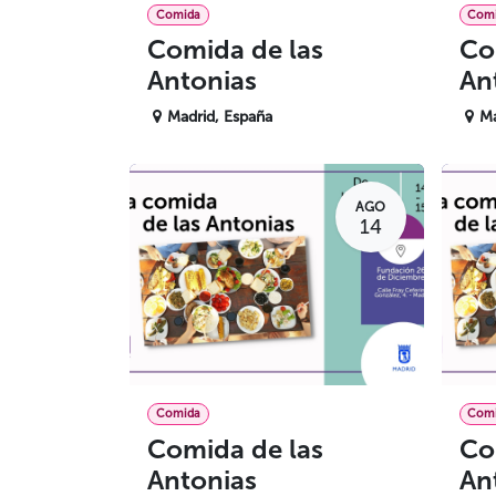
Comida
Com
Comida de las
Co
Antonias
An
Madrid
,
España
Ma
AGO
14
Comida
Com
Comida de las
Co
Antonias
An