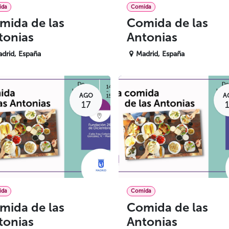
ida
Comida
mida de las
Comida de las
tonias
Antonias
drid
,
España
Madrid
,
España
AGO
A
17
ida
Comida
mida de las
Comida de las
tonias
Antonias