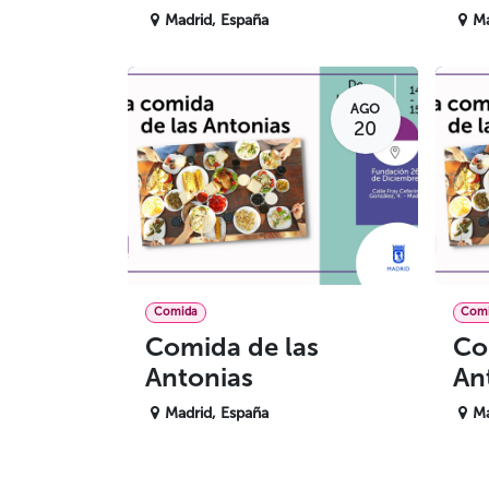
Madrid
,
España
Ma
AGO
20
Comida
Com
Comida de las
Co
Antonias
An
Madrid
,
España
Ma