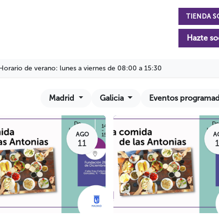
TIENDA S
n
La Fundación
Actualidad
Colabora
Hazte so
Horario de verano: lunes a viernes de 08:00 a 15:30
Madrid
Galicia
Eventos programa
AGO
A
11