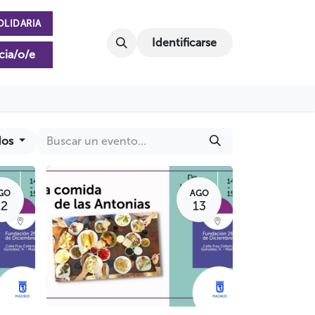
OLIDARIA
Identificarse
cia/o/e
dos
GO
AGO
12
13