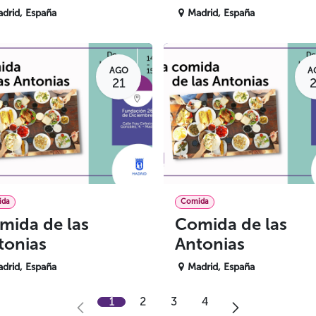
drid
,
España
Madrid
,
España
AGO
A
21
ida
Comida
mida de las
Comida de las
tonias
Antonias
drid
,
España
Madrid
,
España
1
2
3
4