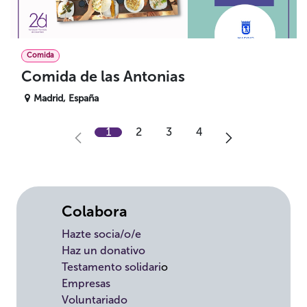
Comida
Comida de las Antonias
Madrid
,
España
1
2
3
4
Colabora
Hazte socia/o/e
Haz un donativo
Testamento solidari
o
Empresas
Voluntariado